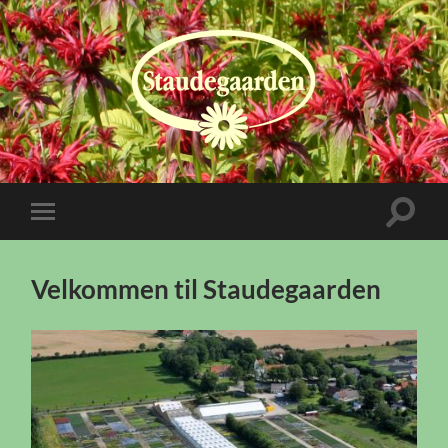
Staudegaarden
Toggle
Toggle
search
mobile
field
menu
Velkommen til Staudegaarden