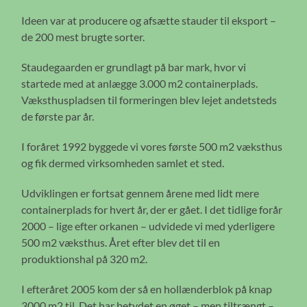
Ideen var at producere og afsætte stauder til eksport –
de 200 mest brugte sorter.
Staudegaarden er grundlagt på bar mark, hvor vi
startede med at anlægge 3.000 m2 containerplads.
Væksthuspladsen til formeringen blev lejet andetsteds
de første par år.
I foråret 1992 byggede vi vores første 500 m2 væksthus
og fik dermed virksomheden samlet et sted.
Udviklingen er fortsat gennem årene med lidt mere
containerplads for hvert år, der er gået. I det tidlige forår
2000 – lige efter orkanen – udvidede vi med yderligere
500 m2 væksthus. Året efter blev det til en
produktionshal på 320 m2.
I efteråret 2005 kom der så en hollænderblok på knap
3000 m2 til. Det har betydet en øget – men tiltrængt –